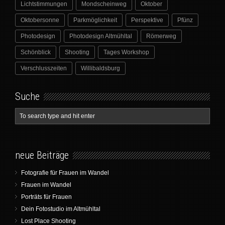
Lichtstimmungen
Mondscheinweg
Oktober
Oktobersonne
Parkmöglichkeit
Perspektive
Pfünz
Photodesign
Photodesign Altmühltal
Römerweg
Schönblick
Shooting
Tages Workshop
Verschlusszeiten
Willibaldsburg
Suche
neue Beiträge
Fotografie für Frauen im Wandel
Frauen im Wandel
Porträts für Frauen
Dein Fotostudio im Altmühltal
Lost Place Shooting