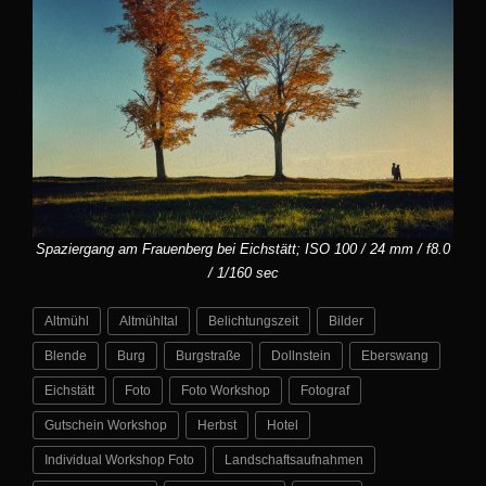
Spaziergang am Frauenberg bei Eichstätt; ISO 100 / 24 mm / f8.0
/ 1/160 sec
Altmühl
Altmühltal
Belichtungszeit
Bilder
Blende
Burg
Burgstraße
Dollnstein
Eberswang
Eichstätt
Foto
Foto Workshop
Fotograf
Gutschein Workshop
Herbst
Hotel
Individual Workshop Foto
Landschaftsaufnahmen