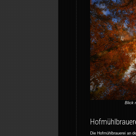
Blick
Hofmühlbrauere
Die Hofmühlbrauerei an de