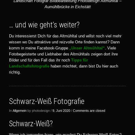
Landschaft Fotograf Bildbearbeitung Photodesign Altmühltal –
Aumühlbrücke in Eichstätt
… und wie geht’s weiter?
Du interessierst Dich für das Altmühltal und willst noch viel mehr
wissen wo Du attraktive und reizvolle Orte finden kannst? Dann
komm in meine Facebook-Gruppe
„Unser Altmühltal“
. Viele
Fotobegeisterte und Liebhaber des Altmühltals zeigen dort ihre
Bilder und für den Fall das ihr noch
Tipps für
Landschaftsfotografie
haben möchtet, dann bist Du hier auch
richtig.
Schwarz-Weiß Fotografie
In
Allgemein
by photodesign /
9. Juni 2020
/
Comments are closed
Schwarz-Weiß?
Wenn ich jemanden frage, wie machst Du Schwarz-Weiß Fotos?