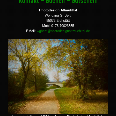
Kontakt – Buchen – Gutschein
Photodesign Altmühltal
Wolfgang G. Bertl
85072 Eichstätt
Mobil 0176 70023555
EMail:
wgbertl@photodesignaltmuehltal.de