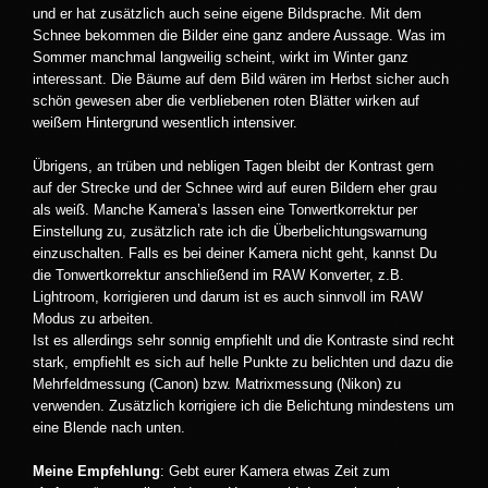
und er hat zusätzlich auch seine eigene Bildsprache. Mit dem
Schnee bekommen die Bilder eine ganz andere Aussage. Was im
Sommer manchmal langweilig scheint, wirkt im Winter ganz
interessant. Die Bäume auf dem Bild wären im Herbst sicher auch
schön gewesen aber die verbliebenen roten Blätter wirken auf
weißem Hintergrund wesentlich intensiver.
Übrigens, an trüben und nebligen Tagen bleibt der Kontrast gern
auf der Strecke und der Schnee wird auf euren Bildern eher grau
als weiß. Manche Kamera’s lassen eine Tonwertkorrektur per
Einstellung zu, zusätzlich rate ich die Überbelichtungswarnung
einzuschalten. Falls es bei deiner Kamera nicht geht, kannst Du
die Tonwertkorrektur anschließend im RAW Konverter, z.B.
Lightroom, korrigieren und darum ist es auch sinnvoll im RAW
Modus zu arbeiten.
Ist es allerdings sehr sonnig empfiehlt und die Kontraste sind recht
stark, empfiehlt es sich auf helle Punkte zu belichten und dazu die
Mehrfeldmessung (Canon) bzw. Matrixmessung (Nikon) zu
verwenden. Zusätzlich korrigiere ich die Belichtung mindestens um
eine Blende nach unten.
Meine Empfehlung
: Gebt eurer Kamera etwas Zeit zum