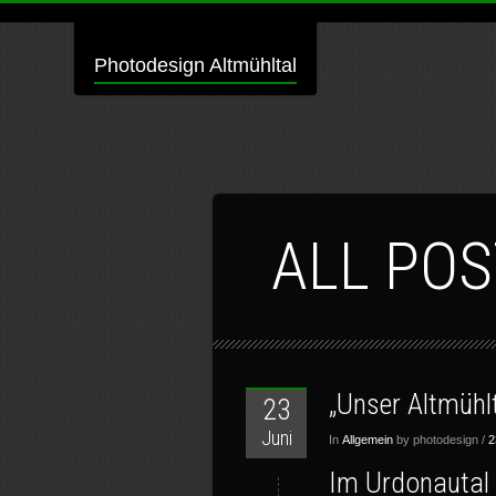
Photodesign Altmühltal
ALL PO
„Unser Altmühlt
23
Juni
In
Allgemein
by photodesign /
2
Im Urdonautal 