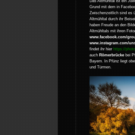
Das Altmühltal ist ein Ju
Grund mit dem in Faceboo
Zwischenzeitlich sind es 
Altmühltal durch ihr Bei
haben Freude an den Bild
Altmühltals mit ihren Foto
www.facebook.com/group
www.instagram.com/unse
findet ihr hier
https://phot
auch
Römerbrücke
bei Pf
Bayern. In Pfünz liegt ob
und Türmen.