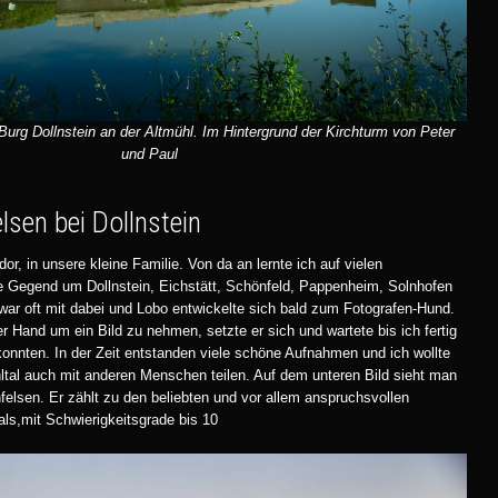
Burg Dollnstein an der Altmühl. Im Hintergrund der Kirchturm von Peter
und Paul
lsen bei Dollnstein
r, in unsere kleine Familie. Von da an lernte ich auf vielen
e Gegend um Dollnstein, Eichstätt, Schönfeld, Pappenheim, Solnhofen
ar oft mit dabei und Lobo entwickelte sich bald zum Fotografen-Hund.
r Hand um ein Bild zu nehmen, setzte er sich und wartete bis ich fertig
konnten. In der Zeit entstanden viele schöne Aufnahmen und ich wollte
ltal auch mit anderen Menschen teilen. Auf dem unteren Bild sieht man
elsen. Er zählt zu den beliebten und vor allem anspruchsvollen
als,mit Schwierigkeitsgrade bis 10