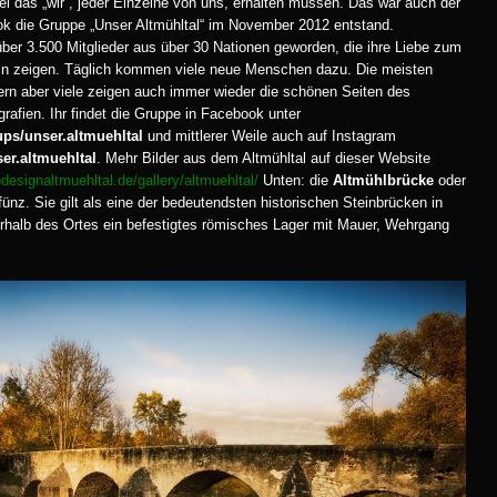
wel das „wir“, jeder Einzelne von uns, erhalten müssen. Das war auch der
k die Gruppe „Unser Altmühltal“ im November 2012 entstand.
über 3.500 Mitglieder aus über 30 Nationen geworden, die ihre Liebe zum
sein zeigen. Täglich kommen viele neue Menschen dazu. Die meisten
ern aber viele zeigen auch immer wieder die schönen Seiten des
grafien. Ihr findet die Gruppe in Facebook unter
s/unser.altmuehltal
und mittlerer Weile auch auf Instagram
r.altmuehltal
. Mehr Bilder aus dem Altmühltal auf dieser Website
odesignaltmuehltal.de/gallery/altmuehltal/
Unten: die
Altmühlbrücke
oder
ünz. Sie gilt als eine der bedeutendsten historischen Steinbrücken in
erhalb des Ortes ein befestigtes römisches Lager mit Mauer, Wehrgang