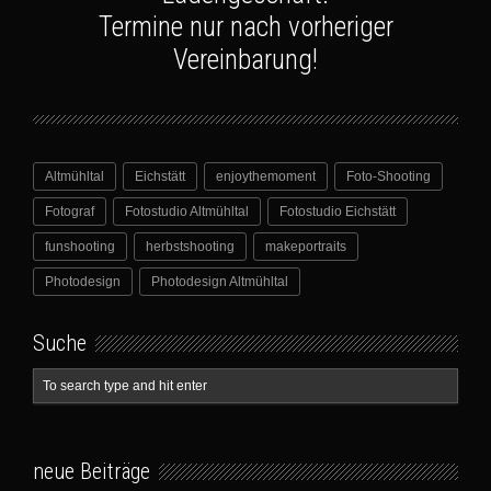
Termine nur nach vorheriger
Vereinbarung!
Altmühltal
Eichstätt
enjoythemoment
Foto-Shooting
Fotograf
Fotostudio Altmühltal
Fotostudio Eichstätt
funshooting
herbstshooting
makeportraits
Photodesign
Photodesign Altmühltal
Suche
neue Beiträge