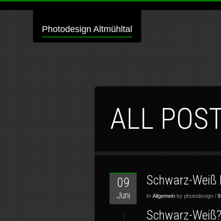
Photodesign Altmühltal
ALL POS
Schwarz-Weiß 
09
Juni
In
Allgemein
by photodesign /
9
Schwarz-Weiß