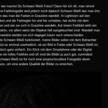
, wie machst Du Schwarz-Weiß Fotos? Dann hör ich oft, man nimmt
ine Farbfotografie wird jedoch nicht dadurch Schwarz-Weiß das man ihm
rn das man die Farben in Grautöne wandelt. In Lightroom auf den
en und die Farbregler hin und her schieben, hat nichts mit dem
un und wie sie sich in Grautöne wandeln. Auf einem Farbbild wirkt ein
raktiv, vor allem wenn die Objekte hell ausgeleuchtet sind. Wandelt man
 Grautöne werden sie sich dagegen kaum noch unterscheiden.
ie Schwarz-Weiß funktioniert, meine Bilder sollen mit dem Betrachter
st es erstmal unerheblich, ob ein Bild in Farbe oder Schwarz-Weiß ist.
e doch ganz einfach. Ein Klick mit dem Smartphone oder der Digital-
ein tolles Farbfoto und oft sind die Bilder ja auch gut, zumindest
 Schwarz-Weiß ist für mich eine anspruchsvollere Fotografie deren
s, um eine andere Qualität der Bilder zu erreichen.