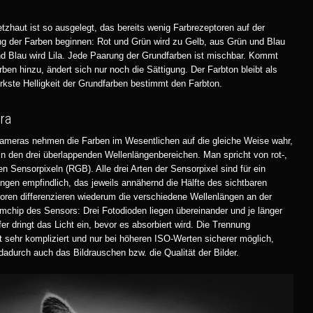
etzhaut ist so ausgelegt, das bereits wenig Farbrezeptoren auf der
ng der Farben beginnen: Rot und Grün wird zu Gelb, aus Grün und Blau
d Blau wird Lila. Jede Paarung der Grundfarben ist mischbar. Kommt
arben hinzu, ändert sich nur noch die Sättigung. Der Farbton bleibt als
rkste Helligkeit der Grundfarben bestimmt den Farbton.
ra
Kameras nehmen die Farben im Wesentlichen auf die gleiche Weise wahr,
 in den drei überlappenden Wellenlängenbereichen. Man spricht von rot-,
n Sensorpixeln (RGB). Alle drei Arten der Sensorpixel sind für ein
ngen empfindlich, das jeweils annähernd die Hälfte des sichtbaren
ren differenzieren wiederum die verschiedene Wellenlängen an der
iumchip des Sensors: Drei Fotodioden liegen übereinander und je länger
fer dringt das Licht ein, bevor es absorbiert wird. Die Trennung
t sehr kompliziert und nur bei höheren ISO-Werten sicherer möglich,
 dadurch auch das Bildrauschen bzw. die Qualität der Bilder.