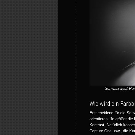
Schwarzweiß Portr
Wie wird ein Farbb
Entscheidend für die Schw
orientieren. Je größer die
Kontrast. Natürlich könn
Capture One usw., die Kon