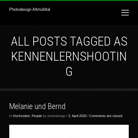
Photodesign Altmühltal
ALL POSTS TAGGED AS
KENNENLERNSHOOTIN
G
Melanie und Bernd
In
Hochzeiten
,
People
by photodesign /
2. April 2020
/
Comments are closed