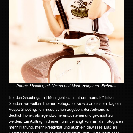
Porträt Shooting mit Vespa und Moni, Hofgarten, Eichstätt
Bei den Shootings mit Moni geht es nicht um „normale“ Bilder.
Sondern wir wollen Themen-Fotografie, so wie an diesem Tag ein
Vespa-Shooting. Ich muss schon zugeben, der Aufwand ist
deutlich höher, als irgendwo herumzustehen und geknipst zu
werden. Ein Auftrag in dieser Form verlangt von mir als Fotografen
mehr Planung, mehr Kreativität und auch ein gewisses Maß an