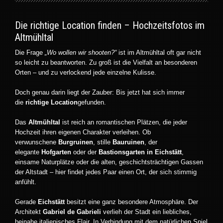
Die richtige Location finden – Hochzeitsfotos im
Altmühltal
Die Frage
„Wo wollen wir shooten?“
ist im Altmühltal oft gar nicht
so leicht zu beantworten. Zu groß ist die Vielfalt an besonderen
Orten – und zu verlockend jede einzelne Kulisse.
Doch genau darin liegt der Zauber: Bis jetzt hat sich immer
die
richtige Location
gefunden.
Das
Altmühltal
ist reich an romantischen Plätzen, die jeder
Hochzeit ihren eigenen Charakter verleihen. Ob
verwunschene
Burgruinen
, stille
Bauruinen
, der
elegante
Hofgarten
oder der
Bastionsgarten in Eichstätt
,
einsame Naturplätze oder die alten, geschichtsträchtigen Gassen
der Altstadt – hier findet jedes Paar einen Ort, der sich stimmig
anfühlt.
Gerade
Eichstätt
besitzt eine ganz besondere Atmosphäre. Der
Architekt
Gabriel de Gabrieli
verlieh der Stadt ein liebliches,
beinahe italienisches Flair. In Verbindung mit dem natürlichen Spiel