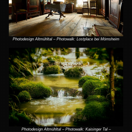
Photodesign Altmühltal – Photowalk: Lostplace bei Mörnsheim
Photodesign Altmühltal – Photowalk: Kaisinger Tal –