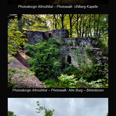
Photodesign Altmühltal – Photowalk: Uhlberg Kapelle
Photodesign Altmühltal – Photowalk: Alte Burg – Bittenbrunn