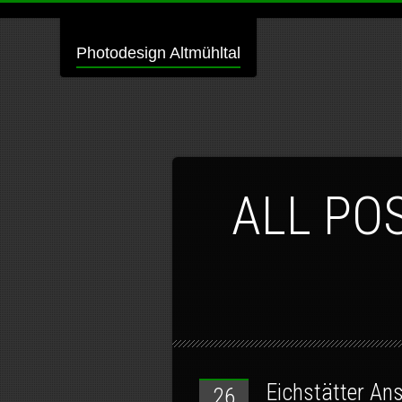
Photodesign Altmühltal
ALL PO
Eichstätter An
26