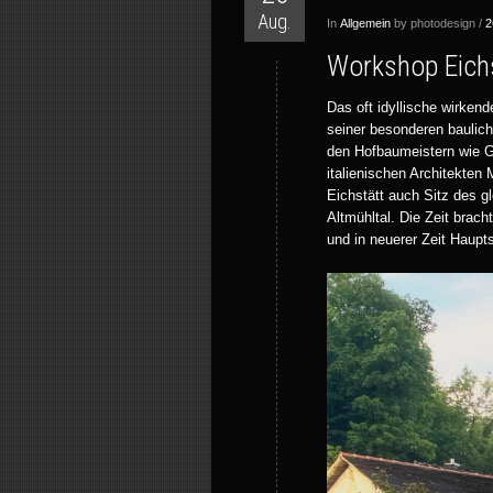
Aug.
In
Allgemein
by photodesign /
2
Workshop Eichs
Das oft idyllische wirken
seiner besonderen bauliche
den Hofbaumeistern wie G
italienischen Architekten 
Eichstätt auch Sitz des 
Altmühltal. Die Zeit brac
und in neuerer Zeit Haupts