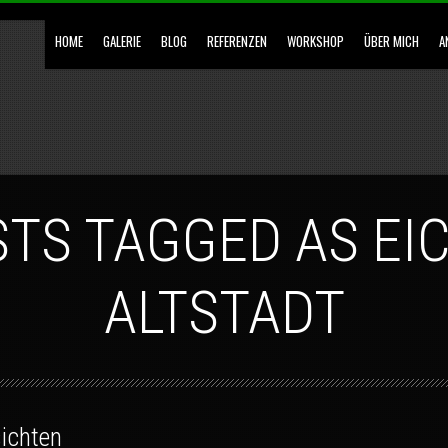
HOME
GALERIE
BLOG
REFERENZEN
WORKSHOP
ÜBER MICH
A
STS TAGGED AS EI
ALTSTADT
sichten